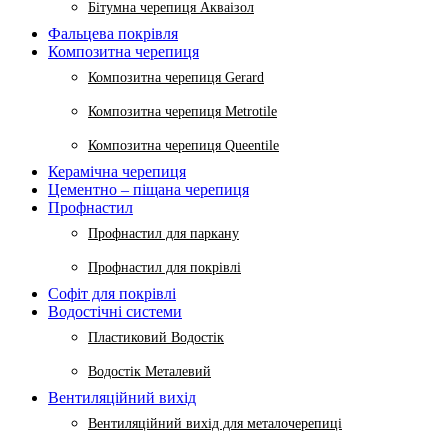
Бітумна черепиця Акваізол
Фальцева покрівля
Композитна черепиця
Композитна черепиця Gerard
Композитна черепиця Metrotile
Композитна черепиця Queentile
Керамічна черепиця
Цементно – піщана черепиця
Профнастил
Профнастил для паркану
Профнастил для покрівлі
Софіт для покрівлі
Водостічні системи
Пластиковий Водостік
Водостік Металевий
Вентиляційний вихід
Вентиляційний вихід для металочерепиці