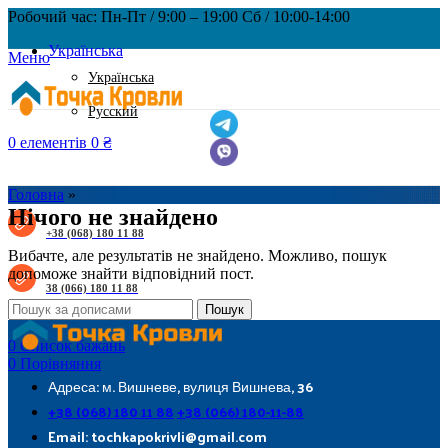
Робочий час: Пн-Пт / 9:00 – 19:00 Сб / 10:00-14:00
Українська
Меню
Українська
Русский
0
елементів
0
₴
Головна
»
Нічого не знайдено
+38 (068) 180 11 88
Вибачте, але результатів не знайдено. Можливо, пошук
допоможе знайти відповідний пост.
38 (066) 180 11 88
Пошук
0
Список бажань
0
Порівняння
Адреса: м. Вишневе, вулиця Вишнева, 36
+38 (068) 180 11 88
+38 (066) 180-11-88
Email: tochkapokrivli@gmail.com