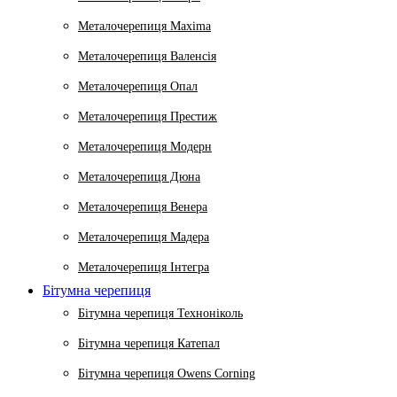
Металочерепиця Maxima
Металочерепиця Валенсія
Металочерепиця Опал
Металочерепиця Престиж
Металочерепиця Модерн
Металочерепиця Дюна
Металочерепиця Венера
Металочерепиця Мадера
Металочерепиця Інтегра
Бітумна черепиця
Бітумна черепиця Техноніколь
Бітумна черепиця Катепал
Бітумна черепиця Owens Corning