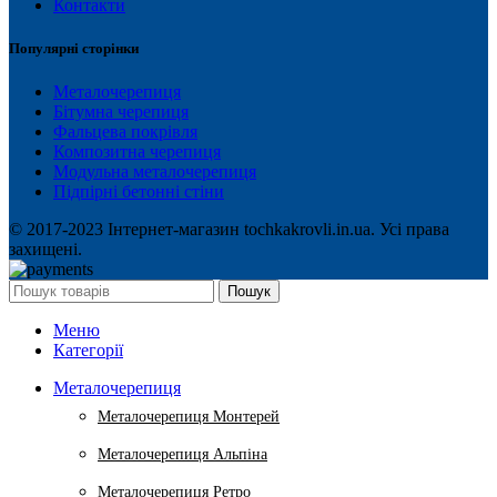
Контакти
Популярні сторінки
Металочерепиця
Бітумна черепиця
Фальцева покрівля
Композитна черепиця
Модульна металочерепиця
Підпірні бетонні стіни
© 2017-2023 Інтернет-магазин tochkakrovli.in.ua. Усі права
захищені.
Пошук
Меню
Категорії
Металочерепиця
Металочерепиця Монтерей
Металочерепиця Альпіна
Металочерепиця Ретро