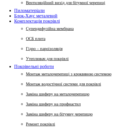
Вентиляційний вихід для бітумної черепиці
Пиломатеріали
Блок-Хаус металевий
Комплектація покрівлі
Супердифузійна мембрана
ОСБ плита
Гідро – пароізоляція
Утеплювач для покрівлі
Покрівельні роботи
Монтаж металочерепиці з кроквяною системою
Монтаж водостічної системи для покрівлі
Заміна шиферу на металочерепицю
Заміна шиферу на профнастил
Заміна шиферу на бітумну черепицю
Ремонт покрівлі