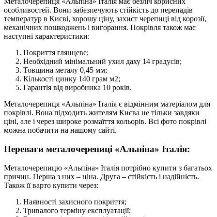
Металочерепиця «Альпіна» Італія має безліч корисних
особливостей. Вони забезпечують стійкість до перепадів
температур в Києві, хорошу ціну, захист черепиці від корозії,
механічних пошкоджень і вигорання. Покрівля також має
наступні характеристики:
Покриття глянцеве;
Необхідний мінімальний ухил даху 14 градусів;
Товщина металу 0,45 мм;
Кількості цинку 140 грам м2;
Гарантія від виробника 10 років.
Металочерепиця «Альпіна» Італія є відмінним матеріалом для
покрівлі. Вона підходить жителям Києва не тільки завдяки
ціні, але і через широке розмаїття кольорів. Всі фото покрівлі
можна побачити на нашому сайті.
Переваги металочерепиці «Альпіна» Італія:
Металочерепицю «Альпіна» Італія потрібно купити з багатьох
причин. Перша з них – ціна. Друга – стійкість і надійність.
Також її варто купити через:
Наявності захисного покриття;
Тривалого терміну експлуатації;