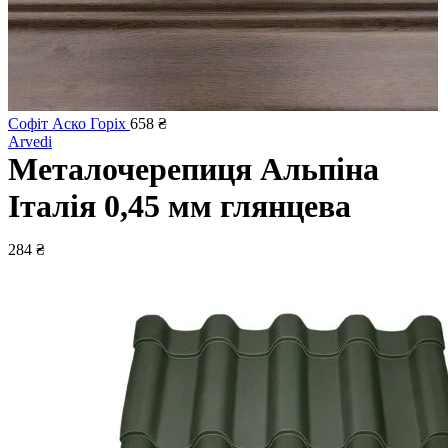
Софіт Аско Горіх
658
₴
Arvedi
Металочерепиця Альпіна
Італія 0,45 мм глянцева
284
₴