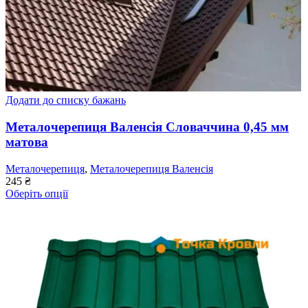
Додати до списку бажань
Металочерепиця Валенсія Словаччина 0,45 мм
матова
Металочерепиця
,
Металочерепиця Валенсія
245
₴
Оберіть опції