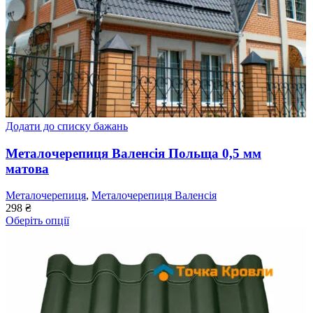
Додати до списку бажань
Металочерепиця Валенсія Польща 0,5 мм
матова
Металочерепиця
,
Металочерепиця Валенсія
298
₴
Оберіть опції