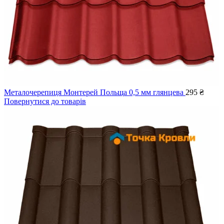
Металочерепиця Монтерей Польща 0,5 мм глянцева
295
₴
Повернутися до товарів