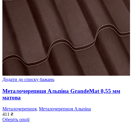
Додати до списку бажань
Металочерепиця Альпіна GrandeMat 0,55 мм
матова
Металочерепиця
,
Металочерепиця Альпіна
411
₴
Оберіть опції