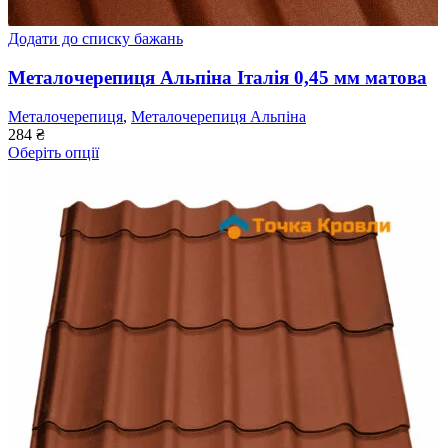
Додати до списку бажань
Металочерепиця Альпіна Італія 0,45 мм матова
Металочерепиця
,
Металочерепиця Альпіна
284
₴
Оберіть опції