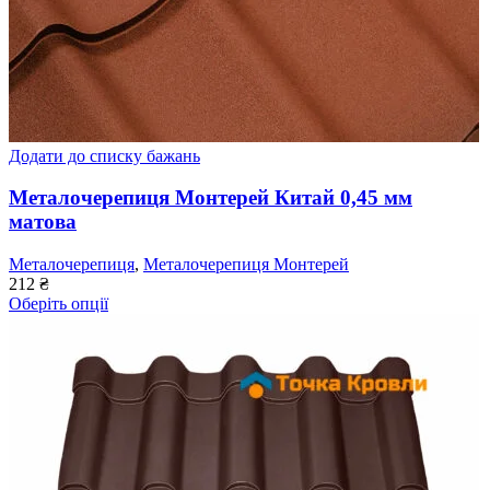
Додати до списку бажань
Металочерепиця Монтерей Китай 0,45 мм
матова
Металочерепиця
,
Металочерепиця Монтерей
212
₴
Оберіть опції