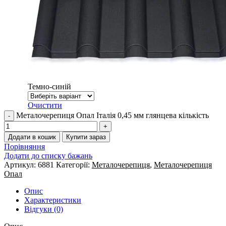
Темно-синій
Очистити
Металочерепиця Опал Італія 0,45 мм глянцева кількість
Додати в кошик
Купити зараз
Порівняння
Додати до списку бажань
Артикул:
6881
Категорії:
Металочерепиця
,
Металочерепиця
Опал
Опис
Характеристики
Відгуки (0)