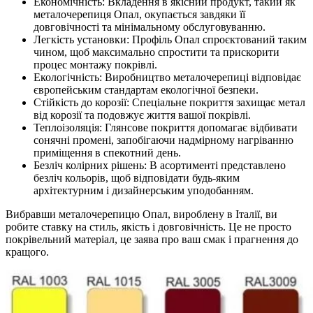
Економічність: Вкладення в якісний продукт, такий як
металочерепиця Опал, окупається завдяки її
довговічності та мінімальному обслуговуванню.
Легкість установки: Профіль Опал спроєктований таким
чином, щоб максимально спростити та прискорити
процес монтажу покрівлі.
Екологічність: Виробництво металочерепиці відповідає
європейським стандартам екологічної безпеки.
Стійкість до корозії: Спеціальне покриття захищає метал
від корозії та подовжує життя вашої покрівлі.
Теплоізоляція: Глянсове покриття допомагає відбивати
сонячні промені, запобігаючи надмірному нагріванню
приміщення в спекотний день.
Безліч колірних рішень: В асортименті представлено
безліч кольорів, щоб відповідати будь-яким
архітектурним і дизайнерським уподобанням.
Вибравши металочерепицю Опал, вироблену в Італії, ви
робите ставку на стиль, якість і довговічність. Це не просто
покрівельний матеріал, це заява про ваш смак і прагнення до
кращого.