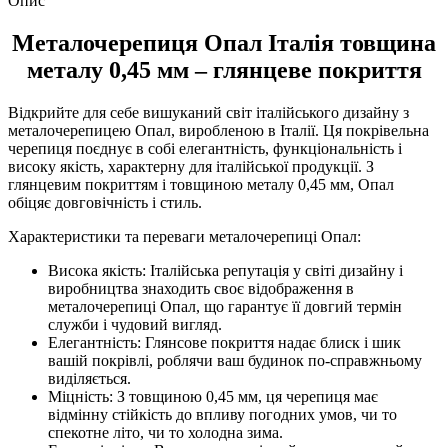
Опис
Металочерепиця Опал Італія товщина
металу 0,45 мм – глянцеве покриття
Відкрийте для себе вишуканий світ італійського дизайну з
металочерепицею Опал, виробленою в Італії. Ця покрівельна
черепиця поєднує в собі елегантність, функціональність і
високу якість, характерну для італійської продукції. З
глянцевим покриттям і товщиною металу 0,45 мм, Опал
обіцяє довговічність і стиль.
Характеристики та переваги металочерепиці Опал:
Висока якість: Італійська репутація у світі дизайну і
виробництва знаходить своє відображення в
металочерепиці Опал, що гарантує її довгий термін
служби і чудовий вигляд.
Елегантність: Глянсове покриття надає блиск і шик
вашій покрівлі, роблячи ваш будинок по-справжньому
виділяється.
Міцність: З товщиною 0,45 мм, ця черепиця має
відмінну стійкість до впливу погодних умов, чи то
спекотне літо, чи то холодна зима.