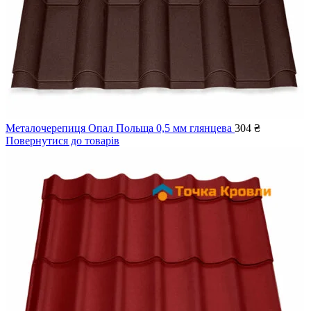
Металочерепиця Опал Польща 0,5 мм глянцева
304
₴
Повернутися до товарів