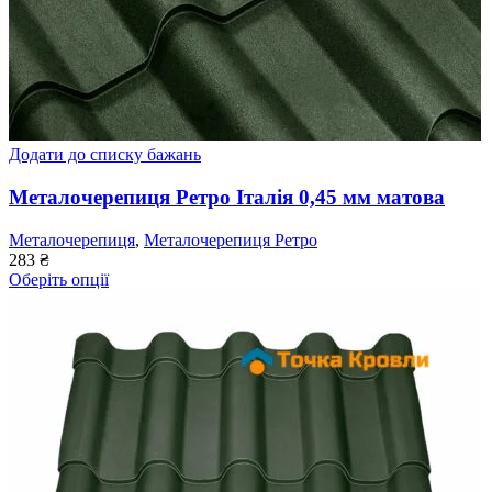
Додати до списку бажань
Металочерепиця Ретро Італія 0,45 мм матова
Металочерепиця
,
Металочерепиця Ретро
283
₴
Оберіть опції