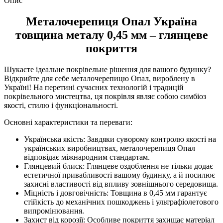
Опис
Металочерепиця Опал Україна
товщина металу 0,45 мм – глянцеве
покриття
Шукаєте ідеальне покрівельне рішення для вашого будинку?
Відкрийте для себе металочерепицю Опал, вироблену в
Україні! На перетині сучасних технологій і традицій
покрівельного мистецтва, ця покрівля являє собою симбіоз
якості, стилю і функціональності.
Основні характеристики та переваги:
Українська якість: Завдяки суворому контролю якості на
українських виробництвах, металочерепиця Опал
відповідає міжнародним стандартам.
Глянцевий блиск: Глянцеве оздоблення не тільки додає
естетичної привабливості вашому будинку, а й посилює
захисні властивості від впливу зовнішнього середовища.
Міцність і довговічність: Товщина в 0,45 мм гарантує
стійкість до механічних пошкоджень і ультрафіолетового
випромінювання.
Захист від корозії: Особливе покриття захищає матеріал