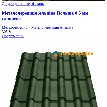
Додати до списку бажань
Металочерепиця Альпіна Польща 0,5 мм
глянцева
Металочерепиця
,
Металочерепиця Альпіна
305
₴
Оберіть опції