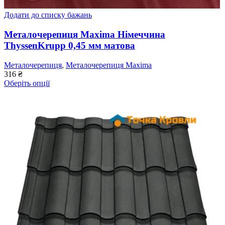
Додати до списку бажань
Металочерепиця Maxima Німеччина
ThyssenKrupp 0,45 мм матова
Металочерепиця
,
Металочерепиця Maxima
316
₴
Оберіть опції