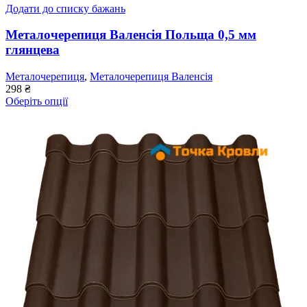
Додати до списку бажань
Металочерепиця Валенсія Польща 0,5 мм
глянцева
Металочерепиця
,
Металочерепиця Валенсія
298
₴
Оберіть опції