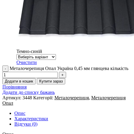
Темно-синій
Очистити
Металочерепиця Опал Україна 0,45 мм глянцева кількість
Додати в кошик
Купити зараз
Порівняння
Додати до списку бажань
Артикул:
3448
Категорії:
Металочерепиця
,
Металочерепиця
Опал
Опис
Характеристики
Відгуки (0)