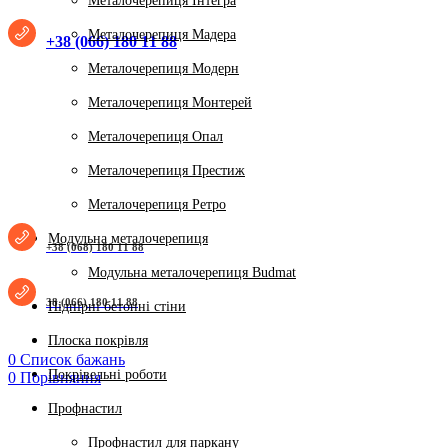
Металочерепиця Інтегра
Металочерепиця Мадера
+38 (066) 180 11 88
Металочерепиця Модерн
Металочерепиця Монтерей
Металочерепиця Опал
Металочерепиця Престиж
Металочерепиця Ретро
Модульна металочерепиця
+38 (068) 180 11 88
Модульна металочерепиця Budmat
38 (066) 180 11 88
Підпірні бетонні стіни
Плоска покрівля
0
Список бажань
Покрівельні роботи
0
Порівняння
Профнастил
Профнастил для паркану