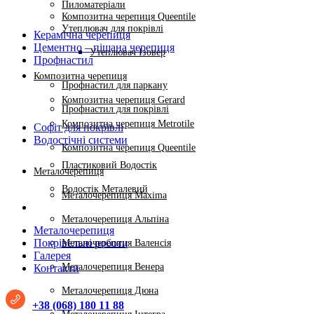
Пиломатеріали
Композитна черепиця Queentile
Утеплювач для покрівлі
Керамічна черепиця
Цементно – піщана черепиця
Утеплювач Ізовер
Профнастил
Композитна черепиця
Профнастил для паркану
Композитна черепиця Gerard
Профнастил для покрівлі
Композитна черепиця Metrotile
Софіт для покрівлі
Водостічні системи
Композитна черепиця Queentile
Пластиковий Водостік
Металочерепиця
Водостік Металевий
Металочерепиця Maxima
Металочерепиця Альпіна
Металочерепиця
Покрівельні роботи
Металочерепиця Валенсія
Галерея
Металочерепиця Венера
Контакти
Металочерепиця Дюна
+38 (068) 180 11 88