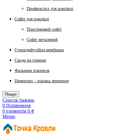
Профнастил для покрівлі
Софіт для покрівлі
Пластиковий софіт
Софіт металевий
Супердифузійна мембрана
Сходи на горище
Фальцева покрівля
Цементно – піщана черепиця
Пошук
Список бажань
0
Порівняння
0
елементів
0
₴
Меню