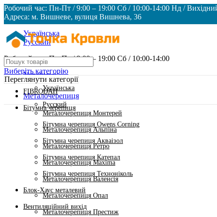
Робочий час: Пн-Пт / 9:00 – 19:00 Сб / 10:00-14:00 Нд / Вихідни
Адреса: м. Вишневе, вулиця Вишнева, 36
Українська
Русский
Робочий час: Пн-Пт / 9:00 – 19:00 Сб / 10:00-14:00
Виберіть категорію
Українська
Переглянути категорії
Українська
FIBRODAH
Металочерепиця
Русский
Бітумна черепиця
Металочерепиця Монтерей
Бітумна черепиця Owens Corning
Металочерепиця Альпіна
Бітумна черепиця Акваізол
Металочерепиця Ретро
Бітумна черепиця Катепал
Металочерепиця Maxima
Бітумна черепиця Техноніколь
Металочерепиця Валенсія
Блок-Хаус металевий
Металочерепиця Опал
Вентиляційний вихід
Металочерепиця Престиж