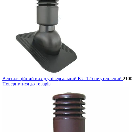
Вентиляційний вихід універсальний KU 125 не утеплений
210
Повернутися до товарів