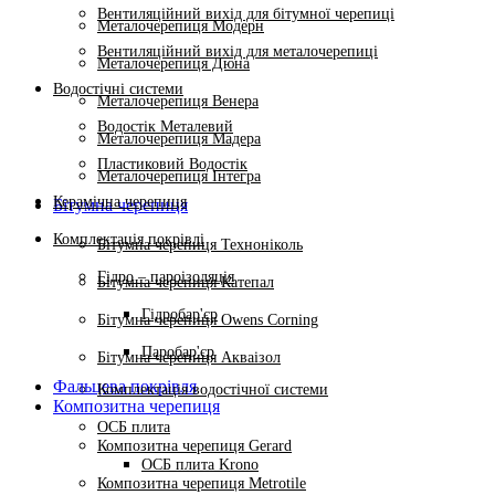
Вентиляційний вихід для бітумної черепиці
Металочерепиця Модерн
Вентиляційний вихід для металочерепиці
Металочерепиця Дюна
Водостічні системи
Металочерепиця Венера
Водостік Металевий
Металочерепиця Мадера
Пластиковий Водостік
Металочерепиця Інтегра
Керамічна черепиця
Бітумна черепиця
Комплектація покрівлі
Бітумна черепиця Техноніколь
Гідро – пароізоляція
Бітумна черепиця Катепал
Гідробар'єр
Бітумна черепиця Owens Corning
Паробар'єр
Бітумна черепиця Акваізол
Фальцева покрівля
Комплектація водостічної системи
Композитна черепиця
ОСБ плита
Композитна черепиця Gerard
ОСБ плита Krono
Композитна черепиця Metrotile