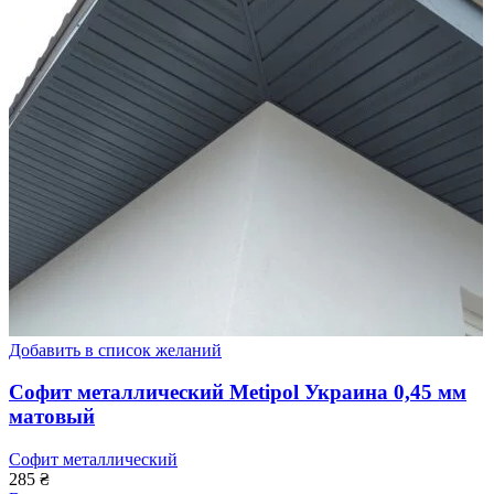
Добавить в список желаний
Софит металлический Metipol Украина 0,45 мм
матовый
Софит металлический
285
₴