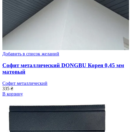
Добавить в список желаний
Софит металлический DONGBU Корея 0,45 мм
матовый
Софит металлический
335
₴
В корзину