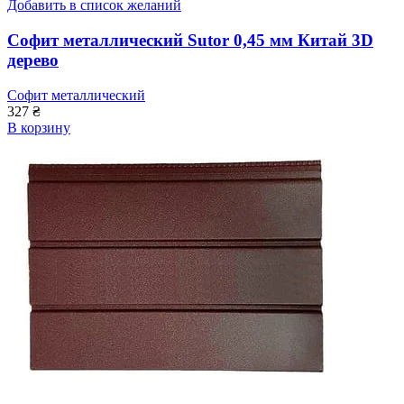
Добавить в список желаний
Софит металлический Sutor 0,45 мм Китай 3D
дерево
Софит металлический
327
₴
В корзину