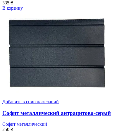
335
₴
В корзину
Добавить в список желаний
Софит металлический антрацитово-серый
Софит металлический
250
₴