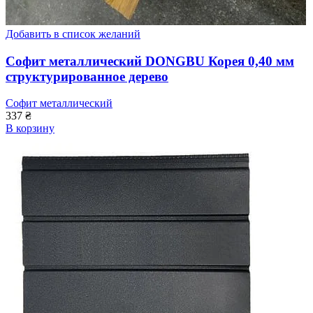
Добавить в список желаний
Софит металлический DONGBU Корея 0,40 мм
структурированное дерево
Софит металлический
337
₴
В корзину