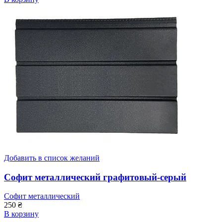
Добавить в список желаний
Софит металлический графитовый-серый
Софит металлический
250
₴
В корзину