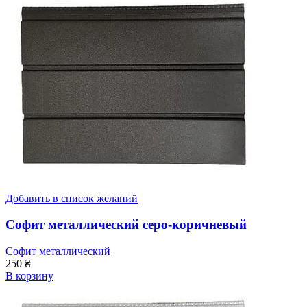
Добавить в список желаний
Софит металлический серо-коричневый
Софит металлический
250
₴
В корзину