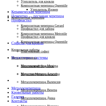
Утеплитель для кровли
Композитная черепица Queentile
Утеплитель Изовер
Керамическая черепица
Цементно — песчаная черепица
Композитная черепица
Профнастил
Композитная черепица Gerard
Профнастил для забора
Композитная черепица Metrotile
Профнастил для кровли
Композитная черепица Queentile
Софиты для кровли
Кровельные работы
Пластиковый софит
Водосточные системы
Металлочерепица
Металлочерепица Maxima
Пластиковый Водосток
Металлочерепица Альпина
Водосток Металлический
Металлочерепица Валенсия
Металлочерепица
Металлочерепица Венера
Кровельные работы
Галерея
Металлочерепица Дюна
Нажмите, чтобы увеличить
Контакты