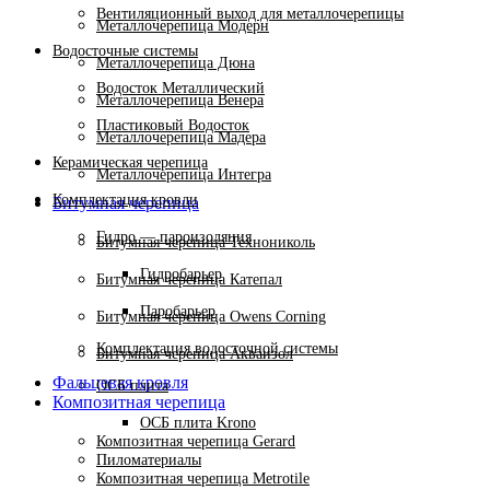
Вентиляционный выход для металлочерепицы
Металлочерепица Модерн
Водосточные системы
Металлочерепица Дюна
Водосток Металлический
Металлочерепица Венера
Пластиковый Водосток
Металлочерепица Мадера
Керамическая черепица
Металлочерепица Интегра
Комплектация кровли
Битумная черепица
Гидро — пароизоляция
Битумная черепица Технониколь
Гидробарьер
Битумная черепица Катепал
Паробарьер
Битумная черепица Owens Corning
Комплектация водосточной системы
Битумная черепица Акваизол
Фальцевая кровля
ОСБ плита
Композитная черепица
ОСБ плита Krono
Композитная черепица Gerard
Пиломатериалы
Композитная черепица Metrotile