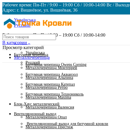
Рабочее время: Пн-Пт / 9:00 – 19:00 Сб / 10:00-14:00 Вс / Выход
Адрес: г. Вишнёвое, ул. Вишнёвая, 36
Українська
Русский
Рабочее время: Пн-Пт / 9:00 – 19:00 Сб / 10:00-14:00
В категории
Русский
Просмотр категорий
Українська
Битумная черепица
Металлочерепица
Русский
Битумная черепица Owens Corning
Металлочерепица Монтеррей
Битумная черепица Акваизол
Металлочерепица Альпина
Битумная черепица Катепал
Металлочерепица Ретро
Битумная черепица Технониколь
Металлочерепица Maxima
Блок-Хаус металлический
Металлочерепица Валенсия
Вентиляционный выход
Металлочерепица Опал
Вентиляционный выход для битумной кровли
Металлочерепица Престиж