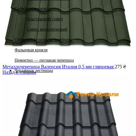
Софиты для кровли
Пластиковый софит
Софит металлический
Супердиффузионная мембрана
Фальцевая кровля
Цементно — песчаная черепица
Металлочерепица Валенсия Италия 0,5 мм глянцевая
275
₴
Чердачные лестницы
Назад к товарам
Поиск
Избранное
0
Сравнить
0
элемент
0
₴
Меню
0
элемент
0
₴