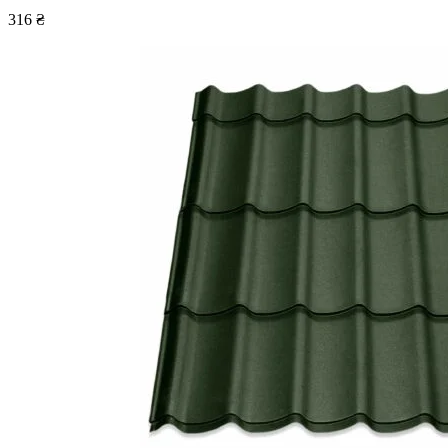
316
₴