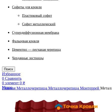
Софиты для кровли
Пластиковый софит
Софит металлический
Супердиффузионная мембрана
Фальцевая кровля
Цементно — песчаная черепица
Чердачные лестницы
Поиск
Избранное
0
Сравнить
0
элемент
0
₴
Меню
Главная
Металлочерепица
Металлочерепица Монтеррей
Металл
0
элемент
0
₴