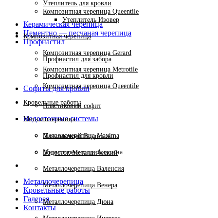
Утеплитель для кровли
Композитная черепица Queentile
Утеплитель Изовер
Керамическая черепица
Цементно — песчаная черепица
Композитная черепица
Профнастил
Композитная черепица Gerard
Профнастил для забора
Композитная черепица Metrotile
Профнастил для кровли
Композитная черепица Queentile
Софиты для кровли
Кровельные работы
Пластиковый софит
Водосточные системы
Металлочерепица
Металлочерепица Maxima
Пластиковый Водосток
Металлочерепица Альпина
Водосток Металлический
Металлочерепица Валенсия
Металлочерепица
Металлочерепица Венера
Кровельные работы
Галерея
Металлочерепица Дюна
Контакты