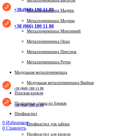
Металлочерепица Интегра
+38 (068) 180 11 88
Металлочерепица Мадера
Металлочерепица Модерн
+38 (066) 180 11 88
Металлочерепица Монтеррей
Металлочерепица Опал
Металлочерепица Престиж
Металлочерепица Ретро
Модульная металлочерепица
Модульная металлочерепица Budmat
+38 (068) 180 11 88
Плоская кровля
Подпорные стены из блоков
+38 (066) 180 11 88
Профнастил
0
Избранное
Профнастил для забора
0
Сравнить
Нажмите, чтобы увеличить
Профнастил для кровли