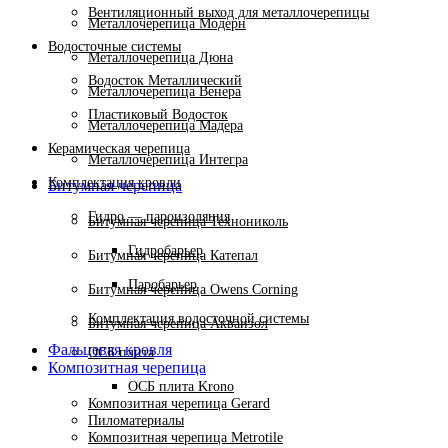
Вентиляционный выход для металлочерепицы
Металлочерепица Модерн
Водосточные системы
Металлочерепица Дюна
Водосток Металлический
Металлочерепица Венера
Пластиковый Водосток
Металлочерепица Мадера
Керамическая черепица
Металлочерепица Интегра
Комплектация кровли
Битумная черепица
Гидро — пароизоляция
Битумная черепица Технониколь
Гидробарьер
Битумная черепица Катепал
Паробарьер
Битумная черепица Owens Corning
Комплектация водосточной системы
Битумная черепица Акваизол
Фальцевая кровля
ОСБ плита
Композитная черепица
ОСБ плита Krono
Композитная черепица Gerard
Пиломатериалы
Композитная черепица Metrotile