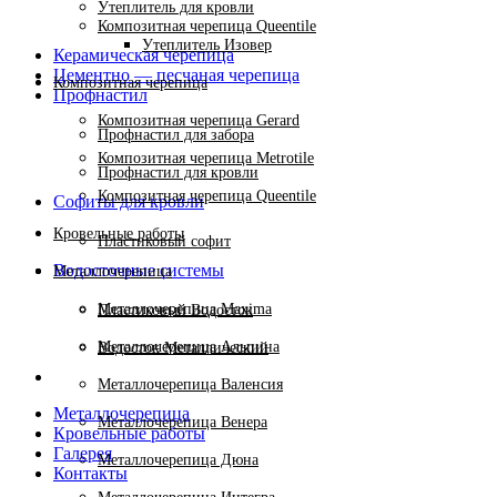
Утеплитель для кровли
Композитная черепица Queentile
Утеплитель Изовер
Керамическая черепица
Цементно — песчаная черепица
Композитная черепица
Профнастил
Композитная черепица Gerard
Профнастил для забора
Композитная черепица Metrotile
Профнастил для кровли
Композитная черепица Queentile
Софиты для кровли
Кровельные работы
Пластиковый софит
Водосточные системы
Металлочерепица
Металлочерепица Maxima
Пластиковый Водосток
Металлочерепица Альпина
Водосток Металлический
Металлочерепица Валенсия
Металлочерепица
Металлочерепица Венера
Кровельные работы
Галерея
Металлочерепица Дюна
Контакты