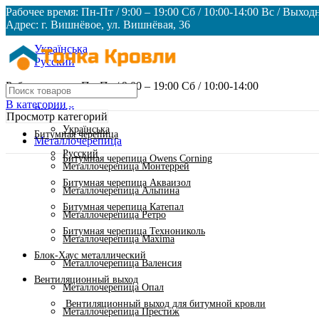
Рабочее время: Пн-Пт / 9:00 – 19:00 Сб / 10:00-14:00 Вс / Выход
Адрес: г. Вишнёвое, ул. Вишнёвая, 36
Українська
Русский
Рабочее время: Пн-Пт / 9:00 – 19:00 Сб / 10:00-14:00
В категории
Русский
Просмотр категорий
Українська
Битумная черепица
Металлочерепица
Русский
Битумная черепица Owens Corning
Металлочерепица Монтеррей
Битумная черепица Акваизол
Металлочерепица Альпина
Битумная черепица Катепал
Металлочерепица Ретро
Битумная черепица Технониколь
Металлочерепица Maxima
Блок-Хаус металлический
Металлочерепица Валенсия
Вентиляционный выход
Металлочерепица Опал
Вентиляционный выход для битумной кровли
Металлочерепица Престиж