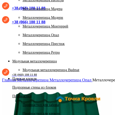
Металлочерепица Интегра
+38 (068) 180 11 88
Нажмите, чтобы увеличить
Металлочерепица Мадера
Металлочерепица Модерн
+38 (066) 180 11 88
Металлочерепица Монтеррей
Металлочерепица Опал
Металлочерепица Престиж
Металлочерепица Ретро
Модульная металлочерепица
Модульная металлочерепица Budmat
+38 (068) 180 11 88
Плоская кровля
Главная
Металлочерепица
Металлочерепица Опал
Металлочере
Подпорные стены из блоков
+38 (066) 180 11 88
Профнастил
0
Избранное
Профнастил для забора
0
Сравнить
Профнастил для кровли