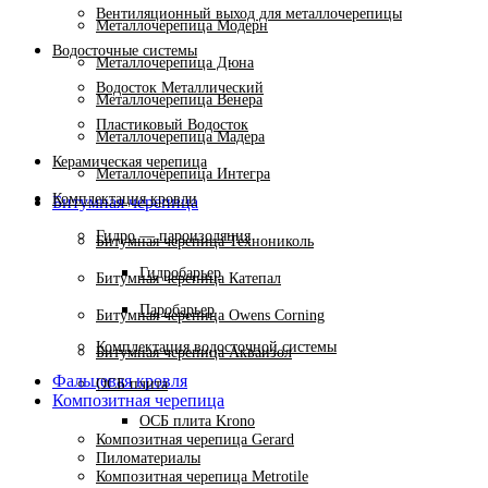
Вентиляционный выход для металлочерепицы
Металлочерепица Модерн
Водосточные системы
Металлочерепица Дюна
Водосток Металлический
Металлочерепица Венера
Пластиковый Водосток
Металлочерепица Мадера
Керамическая черепица
Металлочерепица Интегра
Комплектация кровли
Битумная черепица
Гидро — пароизоляция
Битумная черепица Технониколь
Гидробарьер
Битумная черепица Катепал
Паробарьер
Битумная черепица Owens Corning
Комплектация водосточной системы
Битумная черепица Акваизол
Фальцевая кровля
ОСБ плита
Композитная черепица
ОСБ плита Krono
Композитная черепица Gerard
Пиломатериалы
Композитная черепица Metrotile