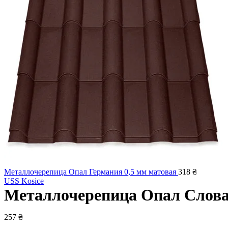
Металлочерепица Опал Германия 0,5 мм матовая
318
₴
USS Kosice
Металлочерепица Опал Слова
257
₴